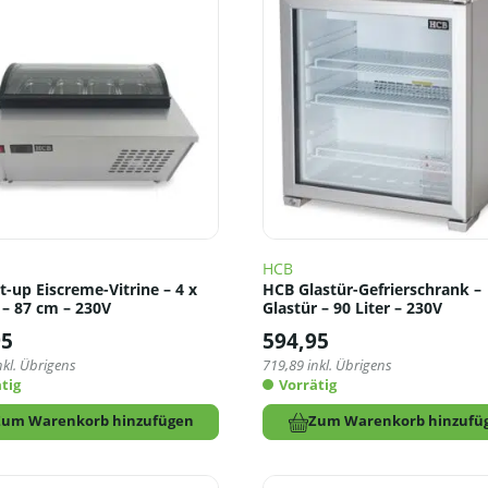
HCB
-up Eiscreme-Vitrine – 4 x
HCB Glastür-Gefrierschrank –
 – 87 cm – 230V
Glastür – 90 Liter – 230V
95
594,95
nkl. Übrigens
719,89
inkl. Übrigens
tig
Vorrätig
Zum Warenkorb hinzufügen
Zum Warenkorb hinzufü