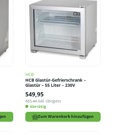
HCB
HCB Glastür-Gefrierschrank –
Glastür – 55 Liter – 230V
549,95
665,44
inkl. Übrigens
Vorrätig
gen
Zum Warenkorb hinzufügen