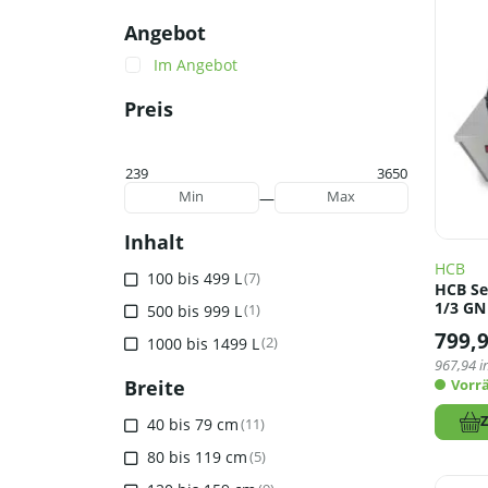
Angebot
Im Angebot
Preis
239
3650
—
Min
Max
Inhalt
HCB
100 bis 499 L
(7)
HCB Set
1/3 GN
500 bis 999 L
(1)
799,
1000 bis 1499 L
(2)
967,94
i
Breite
Vorrä
40 bis 79 cm
(11)
80 bis 119 cm
(5)