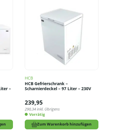
HCB
HCB Gefrierschrank –
iter –
Scharnierdeckel – 97 Liter – 230V
239,95
290,34
inkl. Übrigens
Vorrätig
gen
Zum Warenkorb hinzufügen