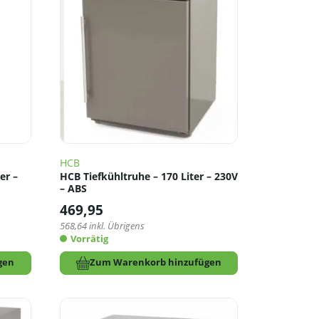
HCB
er –
HCB Tiefkühltruhe – 170 Liter – 230V
– ABS
469,95
568,64
inkl. Übrigens
Vorrätig
gen
Zum Warenkorb hinzufügen