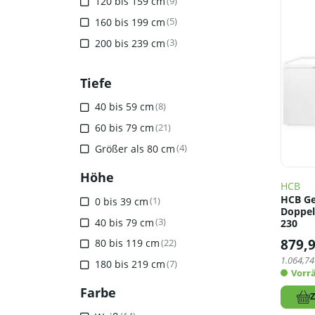
120 bis 159 cm
(9)
160 bis 199 cm
(5)
200 bis 239 cm
(3)
Tiefe
40 bis 59 cm
(8)
60 bis 79 cm
(21)
Größer als 80 cm
(4)
Höhe
HCB
HCB Ge
0 bis 39 cm
(1)
Doppels
40 bis 79 cm
(3)
230
879,
80 bis 119 cm
(22)
1.064,74
180 bis 219 cm
(7)
Vorrä
Farbe