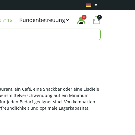
Mindestens 1 Jahr
Carry-in-Garantie
auf alle 
0
Kundenbetreuung
0 7116
urant, ein Café, eine Snackbar oder eine Eisdiele
e Lebensmittelverschwendung auf ein Minimum
 für jeden Bedarf geeignet sind. Von kompakten
freundlichkeit und optimale Lagerkapazität.