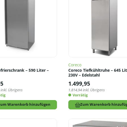
Coreco
rierschrank – 590 Liter –
Coreco Tiefkühltruhe – 645 Lit
230V – Edelstahl
95
1.499,95
inkl. Übrigens
1.814,94
inkl. Übrigens
tig
Vorrätig
Zum Warenkorb hinzufügen
Zum Warenkorb hinzufü