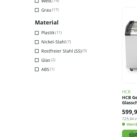
Weiß
(14)
Grau
(17)
Material
Plastik
(11)
Nickel-Stahl
(7)
Rostfreier Stahl (SS)
(5)
Glas
(2)
ABS
(1)
HCB
HCB Ge
Glassch
599,
725,94
i
Vorrä