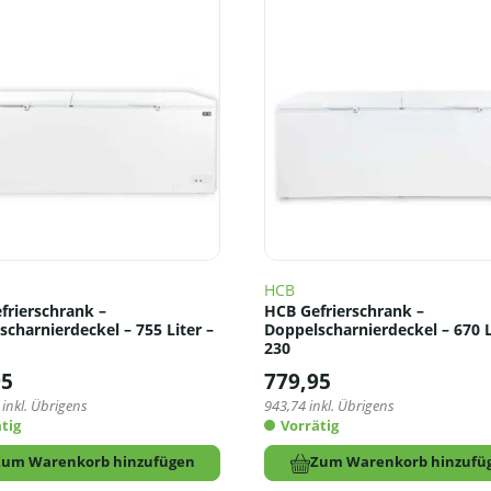
HCB
frierschrank –
HCB Gefrierschrank –
charnierdeckel – 755 Liter –
Doppelscharnierdeckel – 670 L
230
95
779,95
inkl. Übrigens
943,74
inkl. Übrigens
tig
Vorrätig
Zum Warenkorb hinzufügen
Zum Warenkorb hinzufü