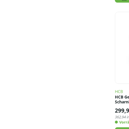
HCB
HCB Ge
Scharni
299,
362,94
i
Vorrä