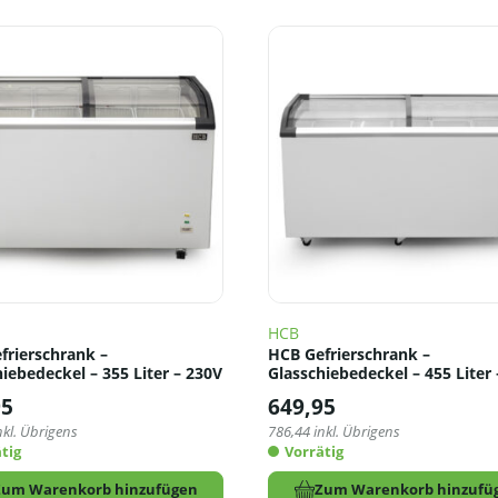
HCB
frierschrank –
HCB Gefrierschrank –
iebedeckel – 355 Liter – 230V
Glasschiebedeckel – 455 Liter
95
649,95
nkl. Übrigens
786,44
inkl. Übrigens
tig
Vorrätig
Zum Warenkorb hinzufügen
Zum Warenkorb hinzufü