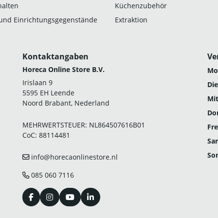
alten
Küchenzubehör
und Einrichtungsgegenstände
Extraktion
Kontaktangaben
Ve
Horeca Online Store B.V.
Mo
Irislaan 9
Die
5595 EH Leende
Mi
Noord Brabant, Nederland
Do
MEHRWERTSTEUER: NL864507616B01
Fre
CoC: 88114481
Sa
So
info@horecaonlinestore.nl
085 060 7116