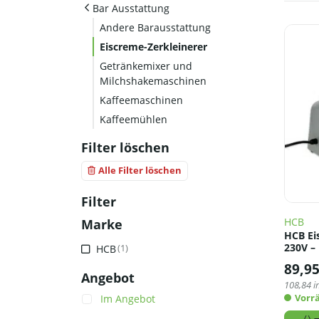
Bar Ausstattung
Andere Barausstattung
Eiscreme-Zerkleinerer
Getränkemixer und
Milchshakemaschinen
Kaffeemaschinen
Kaffeemühlen
Filter löschen
Alle Filter löschen
Filter
HCB
Marke
HCB Eis
230V – 
HCB
(1)
89,9
Angebot
108,84
i
Vorrä
Im Angebot