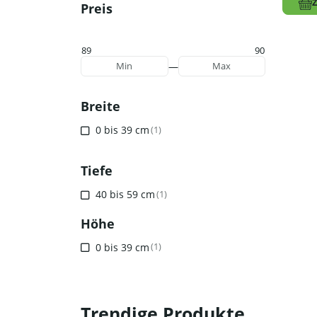
Preis
89
90
—
Min
Max
Breite
0 bis 39 cm
(1)
Tiefe
40 bis 59 cm
(1)
Höhe
0 bis 39 cm
(1)
Trendige Produkte