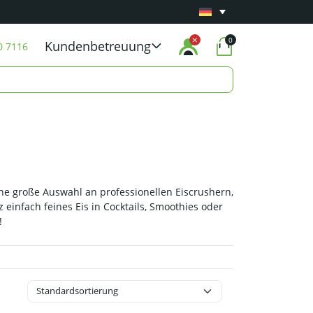
Mindestens 1 Jahr
Carry-in-Garantie
auf alle 
0
Kundenbetreuung
0 7116
eine große Auswahl an professionellen Eiscrushern,
 einfach feines Eis in Cocktails, Smoothies oder
!