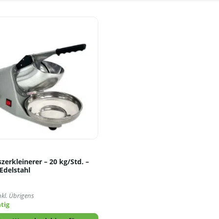
zerkleinerer – 20 kg/Std. –
Edelstahl
5
nkl. Übrigens
tig