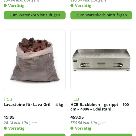
254,04
inkl. Übrigens
193,54
inkl. Übrigens
Vorrätig
Vorrätig
Zum Warenkorb hinzufügen
Zum Warenkorb hinzufügen
HCB
HCB
Lavasteine für Lava-Grill – 4 kg
HCB Backblech – gerippt – 100
cm – 400V – Edelstahl
19,95
459,95
24,14
inkl. Übrigens
556,54
inkl. Übrigens
Vorrätig
Vorrätig