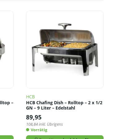
HCB
lltop –
HCB Chafing Dish – Rolltop – 2 x 1/2
GN – 9 Liter – Edelstahl
89,95
108,84
inkl. Übrigens
Vorrätig