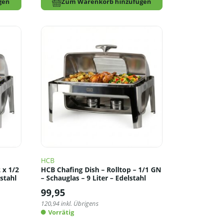
gen
Zum Warenkorb hinzufügen
HCB
 x 1/2
HCB Chafing Dish – Rolltop – 1/1 GN
lstahl
– Schauglas – 9 Liter – Edelstahl
99,95
120,94
inkl. Übrigens
Vorrätig