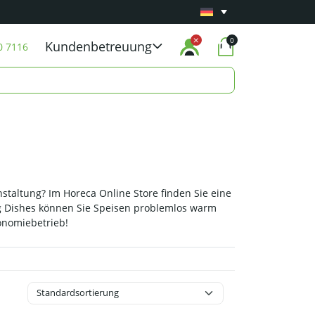
Mindestens 1 Jahr
Carry-in-Garantie
auf alle 
0
Kundenbetreuung
0 7116
staltung? Im Horeca Online Store finden Sie eine
g Dishes können Sie Speisen problemlos warm
ronomiebetrieb!