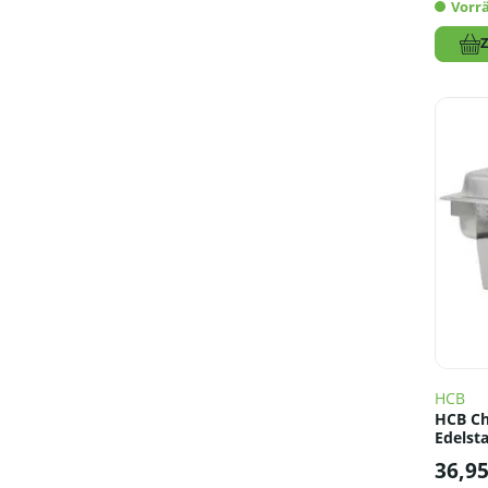
Vorrä
HCB
HCB Cha
Edelsta
36,9