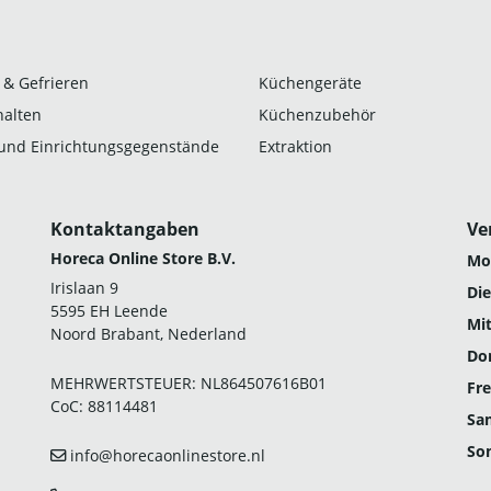
 & Gefrieren
Küchengeräte
alten
Küchenzubehör
und Einrichtungsgegenstände
Extraktion
Kontaktangaben
Ve
Horeca Online Store B.V.
Mo
Irislaan 9
Die
5595 EH Leende
Mi
Noord Brabant, Nederland
Do
MEHRWERTSTEUER: NL864507616B01
Fre
CoC: 88114481
Sa
So
info@horecaonlinestore.nl