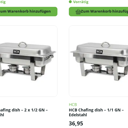
tig
Vorrätig
Zum Warenkorb hinzufügen
Zum Warenkorb hinzufü
HCB
fing dish – 2 x 1/2 GN –
HCB Chafing dish – 1/1 GN –
hl
Edelstahl
5
36,95