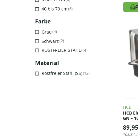
40 bis 79 cm
(6)
Farbe
Grau
(4)
Schwarz
(2)
ROSTFREIER STAHL
(6)
Material
Rostfreier Stahl (SS)
(12)
HCB
HCB Ele
GN – 1
89,9
108,84
i