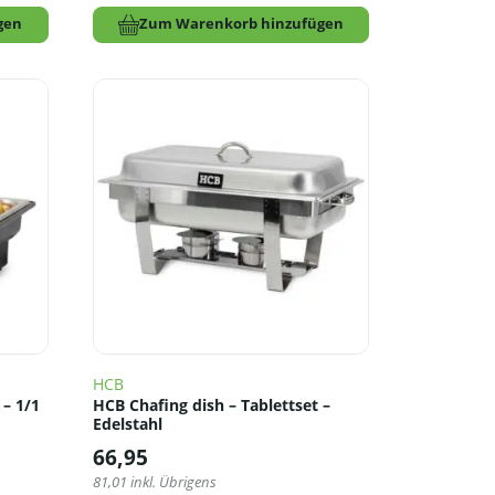
gen
Zum Warenkorb hinzufügen
HCB
 – 1/1
HCB Chafing dish – Tablettset –
Edelstahl
66,95
81,01
inkl. Übrigens