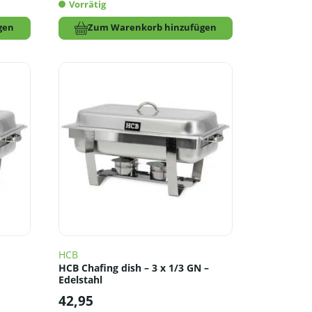
Vorrätig
gen
Zum Warenkorb hinzufügen
HCB
HCB Chafing dish – 3 x 1/3 GN –
Edelstahl
42,95