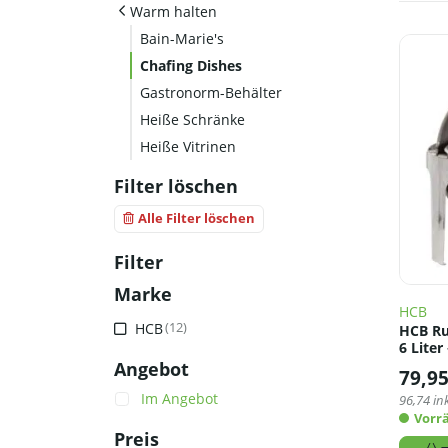
Warm halten
Bain-Marie's
Chafing Dishes
Gastronorm-Behälter
Heiße Schränke
Heiße Vitrinen
Filter löschen
Alle Filter löschen
Filter
Marke
HCB
HCB
(12)
HCB Ru
6 Liter
Angebot
79,9
Im Angebot
96,74
ink
Vorrä
Preis