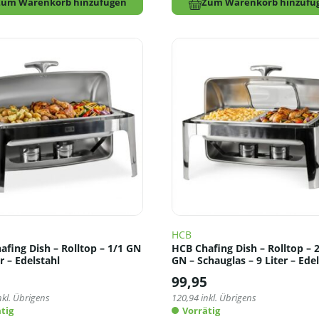
Zum Warenkorb hinzufügen
Zum Warenkorb hinzufü
HCB
afing Dish – Rolltop – 1/1 GN
HCB Chafing Dish – Rolltop – 2
er – Edelstahl
GN – Schauglas – 9 Liter – Ede
5
99,95
nkl. Übrigens
120,94
inkl. Übrigens
tig
Vorrätig