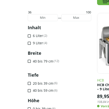
36
100
—
Min
Max
Inhalt
6 Liter
(2)
9 Liter
(4)
Breite
40 bis 79 cm
(12)
Tiefe
HCB
20 bis 39 cm
(6)
HCB Ch
– 9 Lit
40 bis 59 cm
(6)
89,9
Höhe
108,84
i
Vorrä
0 bis 39 cm
(6)