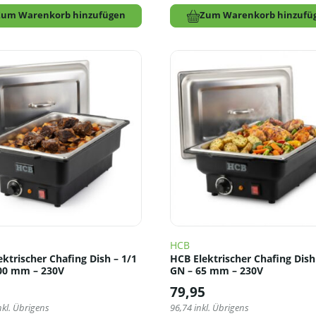
Zum Warenkorb hinzufügen
Zum Warenkorb hinzufü
HCB
ktrischer Chafing Dish – 1/1
HCB Elektrischer Chafing Dish
00 mm – 230V
GN – 65 mm – 230V
5
79,95
nkl. Übrigens
96,74
inkl. Übrigens