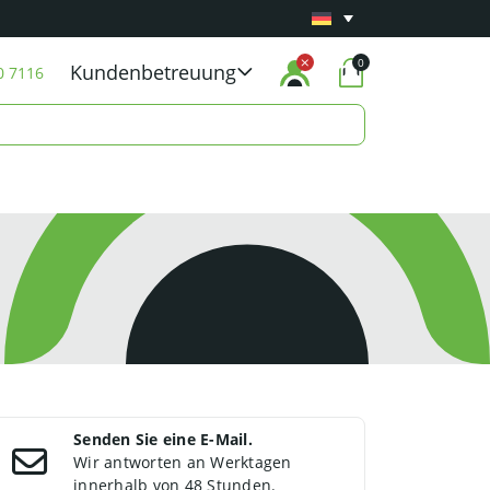
Mindestens 1 Jahr
Carry-in-Garantie
auf alle 
0
Kundenbetreuung
0 7116
Senden Sie eine E-Mail.
Wir antworten an Werktagen
innerhalb von 48 Stunden.