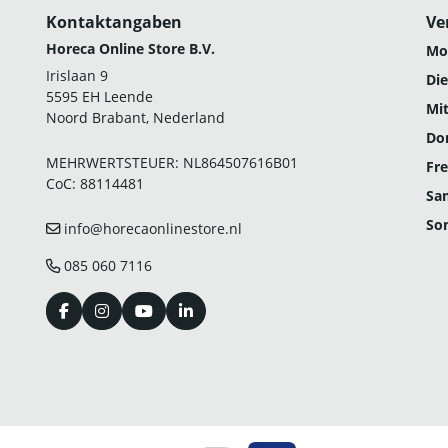
Kontaktangaben
Ve
Horeca Online Store B.V.
Mo
Irislaan 9
Die
5595 EH Leende
Mi
Noord Brabant, Nederland
Do
MEHRWERTSTEUER: NL864507616B01
Fre
CoC: 88114481
Sa
So
info@horecaonlinestore.nl
085 060 7116