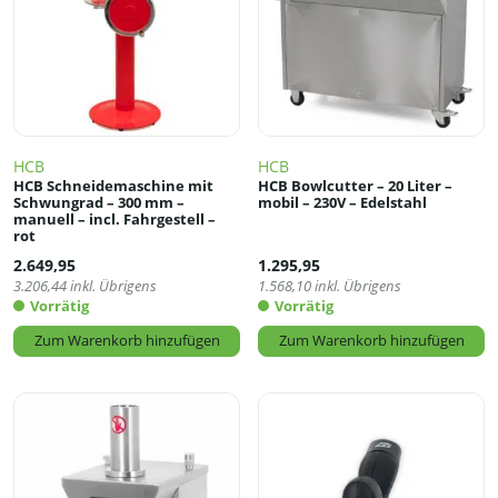
HCB
HCB
HCB Schneidemaschine mit
HCB Bowlcutter – 20 Liter –
Schwungrad – 300 mm –
mobil – 230V – Edelstahl
manuell – incl. Fahrgestell –
rot
2.649,95
1.295,95
3.206,44
inkl. Übrigens
1.568,10
inkl. Übrigens
Vorrätig
Vorrätig
Zum Warenkorb hinzufügen
Zum Warenkorb hinzufügen