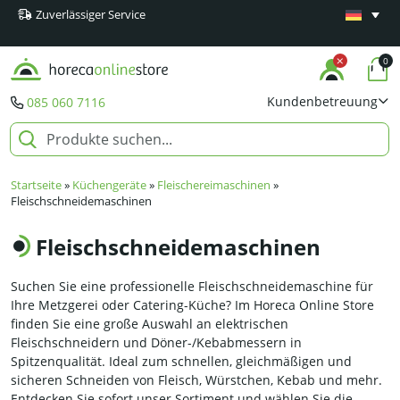
Zuverlässiger Service
Mindestens
Produkte
0
Kundenbetreuung
085 060 7116
Startseite
»
Küchengeräte
»
Fleischereimaschinen
»
Fleischschneidemaschinen
Fleischschneidemaschinen
Suchen Sie eine professionelle Fleischschneidemaschine für
Ihre Metzgerei oder Catering-Küche? Im Horeca Online Store
finden Sie eine große Auswahl an elektrischen
Fleischschneidern und Döner-/Kebabmessern in
Spitzenqualität. Ideal zum schnellen, gleichmäßigen und
sicheren Schneiden von Fleisch, Würstchen, Kebab und mehr.
Entdecken Sie sofort unser Sortiment und wählen Sie die