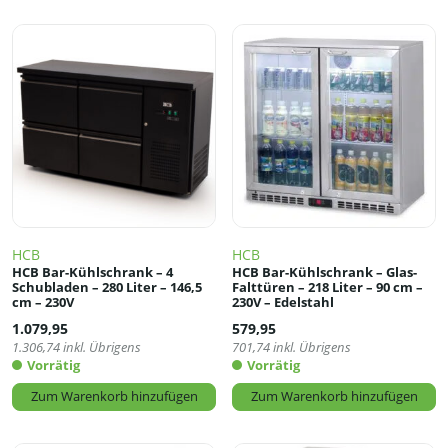
HCB
HCB
HCB Bar-Kühlschrank – 4
HCB Bar-Kühlschrank – Glas-
Schubladen – 280 Liter – 146,5
Falttüren – 218 Liter – 90 cm –
cm – 230V
230V – Edelstahl
1.079,95
579,95
1.306,74
inkl. Übrigens
701,74
inkl. Übrigens
Vorrätig
Vorrätig
Zum Warenkorb hinzufügen
Zum Warenkorb hinzufügen