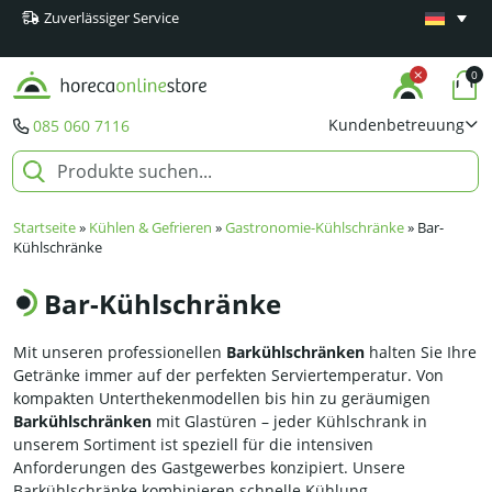
Zuverlässiger Service
Mindestens
Produkte
0
Kundenbetreuung
085 060 7116
Startseite
»
Kühlen & Gefrieren
»
Gastronomie-Kühlschränke
»
Bar-
Kühlschränke
Bar-Kühlschränke
Mit unseren professionellen
Barkühlschränken
halten Sie Ihre
Getränke immer auf der perfekten Serviertemperatur. Von
kompakten Unterthekenmodellen bis hin zu geräumigen
Barkühlschränken
mit Glastüren – jeder Kühlschrank in
unserem Sortiment ist speziell für die intensiven
Anforderungen des Gastgewerbes konzipiert. Unsere
Barkühlschränke kombinieren schnelle Kühlung,