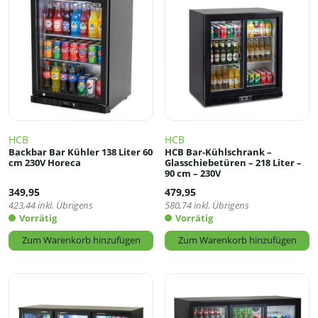
HCB
HCB
Backbar Bar Kühler 138 Liter 60
HCB Bar-Kühlschrank –
cm 230V Horeca
Glasschiebetüren – 218 Liter –
90 cm – 230V
349,95
479,95
423,44
inkl. Übrigens
580,74
inkl. Übrigens
Vorrätig
Vorrätig
Zum Warenkorb hinzufügen
Zum Warenkorb hinzufügen