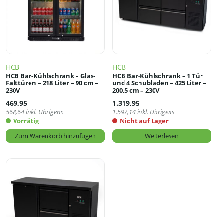
HCB
HCB
HCB Bar-Kühlschrank – Glas-
HCB Bar-Kühlschrank – 1 Tür
Falttüren – 218 Liter – 90 cm –
und 4 Schubladen – 425 Liter –
230V
200,5 cm – 230V
469,95
1.319,95
568,64
inkl. Übrigens
1.597,14
inkl. Übrigens
Vorrätig
Nicht auf Lager
Zum Warenkorb hinzufügen
Weiterlesen