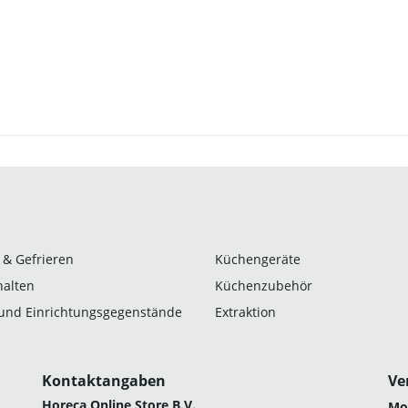
 & Gefrieren
Küchengeräte
alten
Küchenzubehör
und Einrichtungsgegenstände
Extraktion
Kontaktangaben
Ve
Horeca Online Store B.V.
Mo