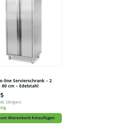
-line Servierschrank – 2
 80 cm – Edelstahl
95
nkl. Übrigens
tig
Zum Warenkorb hinzufügen