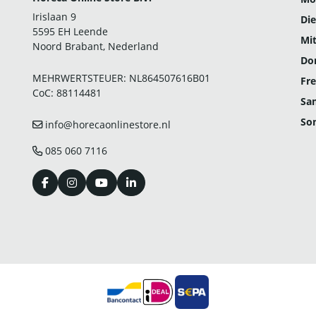
Irislaan 9
Die
5595 EH Leende
Mi
Noord Brabant, Nederland
Do
MEHRWERTSTEUER: NL864507616B01
Fre
CoC: 88114481
Sa
So
info@horecaonlinestore.nl
085 060 7116