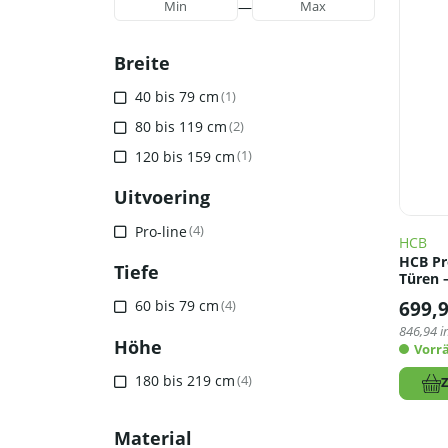
—
Min
Max
Breite
40 bis 79 cm
(1)
80 bis 119 cm
(2)
120 bis 159 cm
(1)
Uitvoering
Pro-line
(4)
HCB
HCB Pro
Tiefe
Türen –
699,
60 bis 79 cm
(4)
846,94
i
Höhe
Vorrä
180 bis 219 cm
(4)
Material