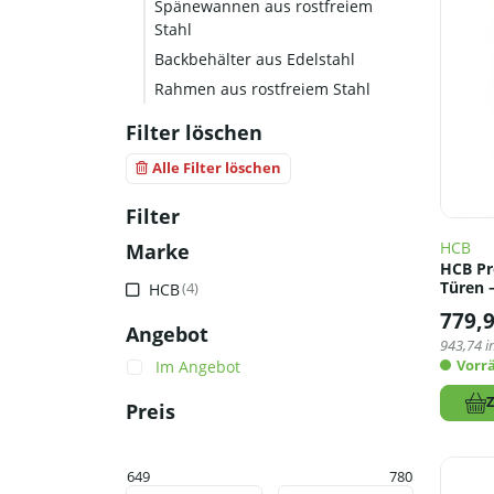
Spänewannen aus rostfreiem
Stahl
Backbehälter aus Edelstahl
Rahmen aus rostfreiem Stahl
Filter löschen
Alle Filter löschen
Filter
HCB
Marke
HCB Pro
Türen –
HCB
(4)
779,
Angebot
943,74
i
Vorrä
Im Angebot
Preis
649
780