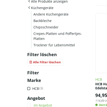
Alle Produkte anzeigen
Küchengeräte
Andere Küchengeräte
Backbleche
Chipsschneider
Crepes-Platten und Poffertjes-
Platten
Trockner für Lebensmittel
Filter löschen
Alle Filter löschen
Filter
HCB
Marke
HCB Ha
Edelsta
HCB
(3)
94,9
Angebot
114,89
i
Vorrä
Im Angebot