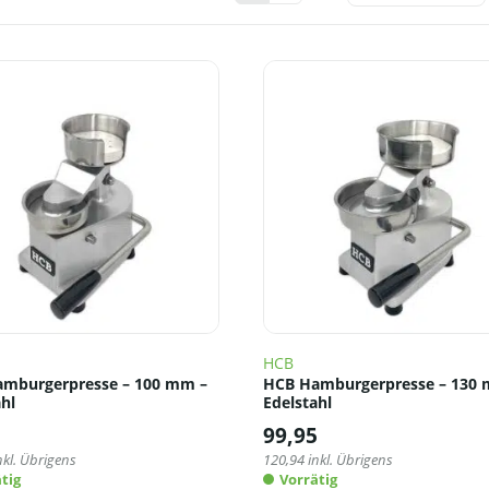
HCB
mburgerpresse – 100 mm –
HCB Hamburgerpresse – 130
hl
Edelstahl
5
99,95
nkl. Übrigens
120,94
inkl. Übrigens
tig
Vorrätig