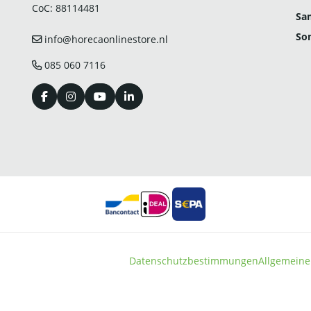
CoC: 88114481
Sa
So
info@horecaonlinestore.nl
085 060 7116
Datenschutzbestimmungen
Allgemeine