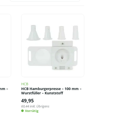
HCB
 mm –
HCB Hamburgerpresse – 100 mm –
Wurstfüller – Kunststoff
49,95
60,44
inkl. Übrigens
Vorrätig