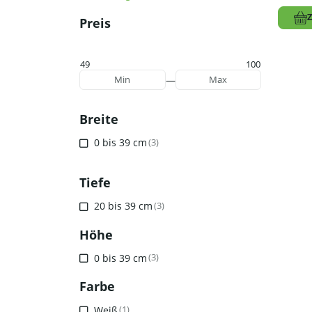
Preis
49
100
—
Min
Max
Breite
0 bis 39 cm
(3)
Tiefe
20 bis 39 cm
(3)
Höhe
0 bis 39 cm
(3)
Farbe
Weiß
(1)