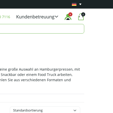
Mindestens 1 Jahr
Carry-in-Garantie
auf alle 
0
Kundenbetreuung
0 7116
e eine große Auswahl an Hamburgerpressen, mit
r Snackbar oder einem Food Truck arbeiten,
ählen Sie aus verschiedenen Formaten und