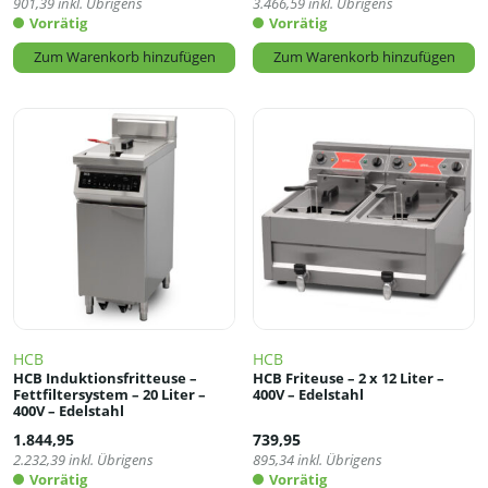
901,39
inkl. Übrigens
3.466,59
inkl. Übrigens
Vorrätig
Vorrätig
Zum Warenkorb hinzufügen
Zum Warenkorb hinzufügen
HCB
HCB
HCB Induktionsfritteuse –
HCB Friteuse – 2 x 12 Liter –
Fettfiltersystem – 20 Liter –
400V – Edelstahl
400V – Edelstahl
1.844,95
739,95
2.232,39
inkl. Übrigens
895,34
inkl. Übrigens
Vorrätig
Vorrätig