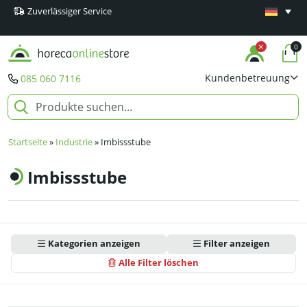
Zuverlässiger Service
Mindestens
Produkte
0
Kundenbetreuung
085 060 7116
Startseite
»
Industrie
»
Imbissstube
Imbissstube
Kategorien anzeigen
Filter anzeigen
Alle Filter löschen