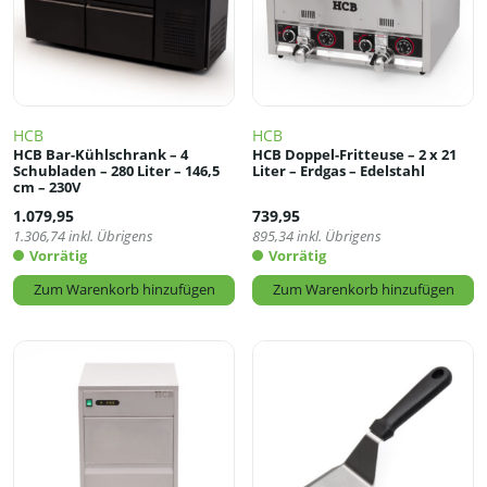
HCB
HCB
HCB Bar-Kühlschrank – 4
HCB Doppel-Fritteuse – 2 x 21
Schubladen – 280 Liter – 146,5
Liter – Erdgas – Edelstahl
cm – 230V
1.079,95
739,95
1.306,74
inkl. Übrigens
895,34
inkl. Übrigens
Vorrätig
Vorrätig
Zum Warenkorb hinzufügen
Zum Warenkorb hinzufügen