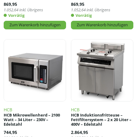
869,95
869,95
1.052,64
inkl. Übrigens
1.052,64
inkl. Übrigens
Vorrätig
Vorrätig
Zum Warenkorb hinzufügen
Zum Warenkorb hinzufügen
HCB
HCB
HCB Mikrowellenherd – 2100
HCB Induktionsfritteuse –
Watt – 34 Liter – 230V –
Fettfiltersystem – 2 x 20 Liter –
Edelstahl
400V – Edelstahl
744,95
2.864,95