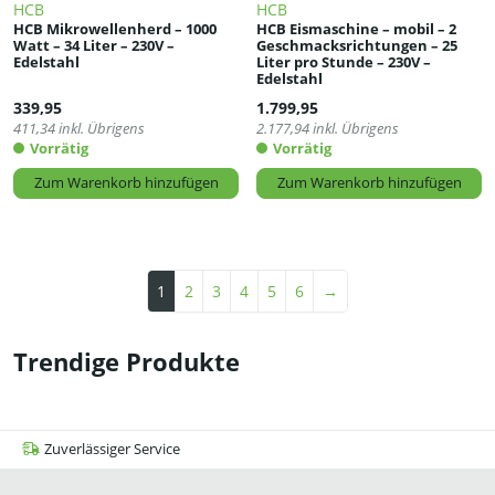
HCB
HCB
HCB Mikrowellenherd – 1000
HCB Eismaschine – mobil – 2
Watt – 34 Liter – 230V –
Geschmacksrichtungen – 25
Edelstahl
Liter pro Stunde – 230V –
Edelstahl
339,95
1.799,95
411,34
inkl. Übrigens
2.177,94
inkl. Übrigens
Vorrätig
Vorrätig
Zum Warenkorb hinzufügen
Zum Warenkorb hinzufügen
1
2
3
4
5
6
→
Trendige Produkte
Zuverlässiger Service