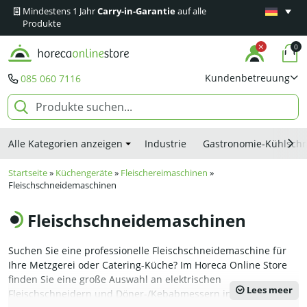
Mindestens 1 Jahr
Carry-in-Garantie
auf alle
Schnelle 
Produkte
0
Kundenbetreuung
085 060 7116
Alle Kategorien anzeigen
Industrie
Gastronomie-Kühlsch
Startseite
»
Küchengeräte
»
Fleischereimaschinen
»
Fleischschneidemaschinen
Fleischschneidemaschinen
Suchen Sie eine professionelle Fleischschneidemaschine für
Ihre Metzgerei oder Catering-Küche? Im Horeca Online Store
finden Sie eine große Auswahl an elektrischen
Lees meer
Fleischschneidern und Döner-/Kebabmessern in